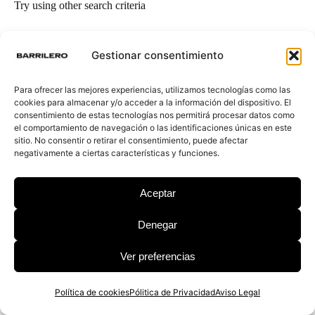
Try using other search criteria
Search
for
Gestionar consentimiento
Para ofrecer las mejores experiencias, utilizamos tecnologías como las
cookies para almacenar y/o acceder a la información del dispositivo. El
consentimiento de estas tecnologías nos permitirá procesar datos como
el comportamiento de navegación o las identificaciones únicas en este
sitio. No consentir o retirar el consentimiento, puede afectar
negativamente a ciertas características y funciones.
© 2026 Barrilero
Aceptar
Política de Privacidad
|
Aviso legal
|
Política de cookies
|
Canal Ético
|
Política de Seguridad de la información
Denegar
Ver preferencias
Política de cookies
Pólitica de Privacidad
Aviso Legal