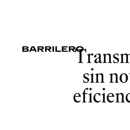
Transm
sin no
eficien