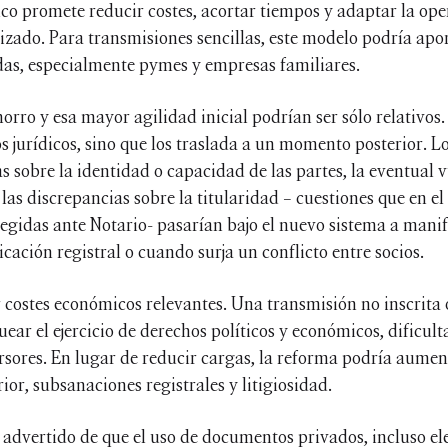
o promete reducir costes, acortar tiempos y adaptar la oper
zado. Para transmisiones sencillas, este modelo podría aport
das, especialmente pymes y empresas familiares.
rro y esa mayor agilidad inicial podrían ser sólo relativos.
os jurídicos, sino que los traslada a un momento posterior. Lo
 sobre la identidad o capacidad de las partes, la eventual 
 las discrepancias sobre la titularidad – cuestiones que en e
rregidas ante Notario- pasarían bajo el nuevo sistema a mani
icación registral o cuando surja un conflicto entre socios.
 costes económicos relevantes. Una transmisión no inscrita 
uear el ejercicio de derechos políticos y económicos, dificult
rsores. En lugar de reducir cargas, la reforma podría aumen
ior, subsanaciones registrales y litigiosidad.
advertido de que el uso de documentos privados, incluso ele