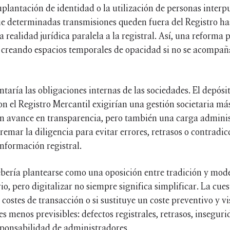
suplantación de identidad o la utilización de personas inter
ue determinadas transmisiones queden fuera del Registro ha
a realidad jurídica paralela a la registral. Así, una reform
creando espacios temporales de opacidad si no se acompaña
aría las obligaciones internas de las sociedades. El depósit
con el Registro Mercantil exigirían una gestión societaria 
n avance en transparencia, pero también una carga administ
mar la diligencia para evitar errores, retrasos o contradicc
nformación registral.
debería plantearse como una oposición entre tradición y mode
o, pero digitalizar no siempre significa simplificar. La cues
costes de transacción o si sustituye un coste preventivo y vis
res menos previsibles: defectos registrales, retrasos, insegur
esponsabilidad de administradores.