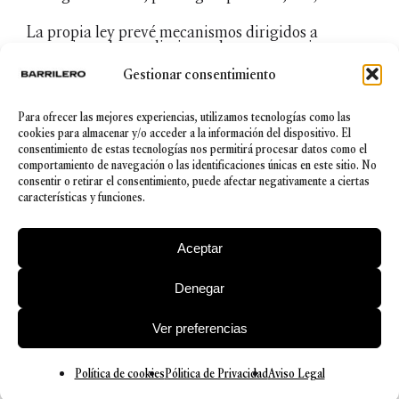
La propia ley prevé mecanismos dirigidos a
garantizar el cumplimiento de este mecanismo,
como son la necesidad de consentimiento de los
Gestionar consentimiento
socios implicados en la creación, modificación o
extinción de “
prestaciones accesorias
”, la
imposibilidad de voto de los socios implicados por
Para ofrecer las mejores experiencias, utilizamos tecnologías como las
conflicto de interés o la necesidad de autorización
cookies para almacenar y/o acceder a la información del dispositivo. El
por parte de la Junta General (órgano de
consentimiento de estas tecnologías nos permitirá procesar datos como el
administración en las Sociedades Anónimas) para
comportamiento de navegación o las identificaciones únicas en este sitio. No
la transmisión de las participaciones sociales o
acciones sujetas a “
prestaciones accesorias
”.
consentir o retirar el consentimiento, puede afectar negativamente a ciertas
características y funciones.
Como se observa, son muchas y variadas las
posibilidades para realizar un traje, ahora solo
Aceptar
queda hacerlo a medida del proyecto empresarial a
emprender.
Denegar
© 2026 Barrilero
Ver preferencias
Política de Privacidad
|
Aviso legal
|
Política de cookies
|
Canal Ético
|
Política de Seguridad de la información
Política de cookies
Pólitica de Privacidad
Aviso Legal