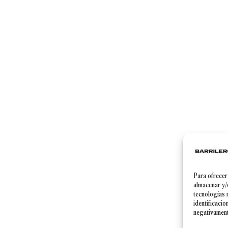
Para ofrecer
Política de Privacidad
|
Aviso legal
|
Política de cookies
almacenar y/
tecnologías 
identificacio
negativamente