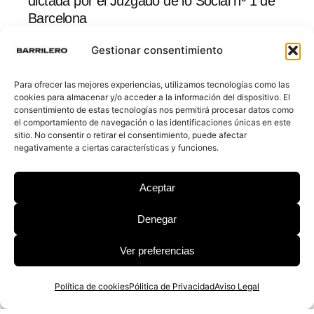
dictada por el Juzgado de lo Social nº 1 de
Barcelona
Gestionar consentimiento
¿Es inconstitucional el valor de referencia
Para ofrecer las mejores experiencias, utilizamos tecnologías como las
catastral? Una bomba de relojería fiscal
cookies para almacenar y/o acceder a la información del dispositivo. El
pendiente de sentencia
consentimiento de estas tecnologías nos permitirá procesar datos como
el comportamiento de navegación o las identificaciones únicas en este
sitio. No consentir o retirar el consentimiento, puede afectar
negativamente a ciertas características y funciones.
El Tribunal Unificado de Patentes:
Implicaciones para empresas españolas
Aceptar
pese a no formar parte del sistema
Denegar
Ver preferencias
© 2026 Barrilero
Política de cookies
Pólitica de Privacidad
Aviso Legal
Política de Privacidad
|
Aviso legal
|
Política de cookies