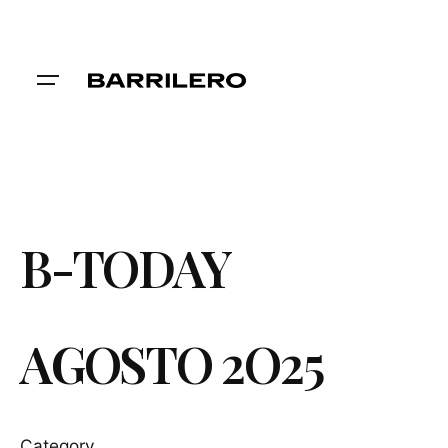
Skip
to
content
B-TODAY
AGOSTO 2O25
Category