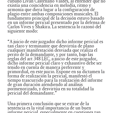
cubano Liván Castellano Valdés, al entender que no
existía una coincidencia en melodía, ritmo y
armonía que diera lugar a la configuración de
plagio entre ambas composiciones musicales. El
fundamento principal de la decisión estuvo basado
en un informe pericial presentado por la defensa de
Carlos Vives y Shakira. La sentencia lo razonó del
siguiente modo:
“A juicio de este juzgador dicho informe pericial es
tan claro y terminante que desvirtúa de plano
cualquier manifestación desviada que realiza el
perito de la demandante, y por tanto, bajo las
reglas del art 348 LEC, a juicio de este juzgador,
dicho informe pericial claro y exhaustivo debe ser
tenido en cuenta de manera preferente y
primordial, en este juicio. Expone en su dictamen la
forma de realización la pericial, manifestó el
tiempo trascurrido para la realización del informe
de gran duración atendiendo al análisis
pormenorizado, y desvirtúa en su totalidad la
pericial del demandante.”
Una primera conclusión que se extrae de la
sentencia es la vital importancia de un buen
informe pericial, especialmente en cuestiones tan