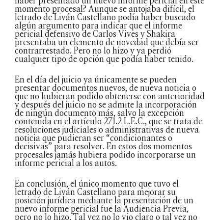
haber presentado un nuevo informe pericial en este
momento procesal? Aunque se antojaba difícil, el
letrado de Liván Castellano podía haber buscado
algún argumento para indicar que el informe
pericial defensivo de Carlos Vives y Shakira
presentaba un elemento de novedad que debía ser
contrarrestado. Pero no lo hizo y ya perdió
cualquier tipo de opción que podía haber tenido.
En el día del juicio ya únicamente se pueden
presentar documentos nuevos, de nueva noticia o
que no hubieran podido obtenerse con anterioridad
y después del juicio no se admite la incorporación
de ningún documento más, salvo la excepción
contenida en el artículo 271.2 L.E.C., que se trata de
resoluciones judiciales o administrativas de nueva
noticia que pudieran ser “condicionantes o
decisivas” para resolver. En estos dos momentos
procesales jamás hubiera podido incorporarse un
informe pericial a los autos.
En conclusión, el único momento que tuvo el
letrado de Liván Castellano para mejorar su
posición jurídica mediante la presentación de un
nuevo informe pericial fue la Audiencia Previa,
pero no lo hizo. Tal vez no lo vio claro o tal vez no