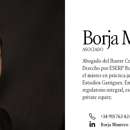
Borja 
ASOCIADO
Abogado del Ilustre C
Derecho por ESERP Bus
el máster en práctica j
Estudios Garrigues. En
regulatorio integral,
private equity.
+34 915 763 42
Borja Montero