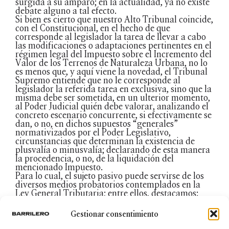
surgida a su amparo; en la actualidad, ya no existe
debate alguno a tal efecto.
Si bien es cierto que nuestro Alto Tribunal coincide,
con el Constitucional, en el hecho de que
corresponde al legislador la tarea de llevar a cabo
las modificaciones o adaptaciones pertinentes en el
régimen legal del Impuesto sobre el Incremento del
Valor de los Terrenos de Naturaleza Urbana, no lo
es menos que, y aquí viene la novedad, el Tribunal
Supremo entiende que no le corresponde al
legislador la referida tarea en exclusiva, sino que la
misma debe ser sometida, en un ulterior momento,
al Poder Judicial quién debe valorar, analizando el
concreto escenario concurrente, si efectivamente se
dan, o no, en dichos supuestos “generales”
normativizados por el Poder Legislativo,
circunstancias que determinan la existencia de
plusvalía o minusvalía; declarando de esta manera
la procedencia, o no, de la liquidación del
mencionado Impuesto.
Para lo cual, el sujeto pasivo puede servirse de los
diversos medios probatorios contemplados en la
Ley General Tributaria; entre ellos, destacamos:
cualquier principio de prueba que permita
apreciar, al menos, indicios de la existencia, o
Gestionar consentimiento
inexistencia, del incremento de valor de los bienes.
Esto es, se admiten “los indicios de prueba”.