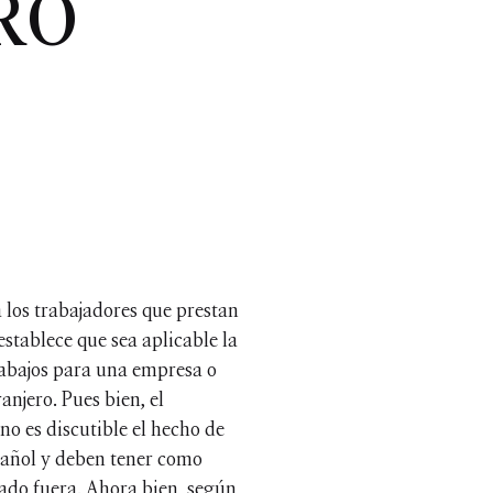
RO
a los trabajadores que prestan
 establece que sea aplicable la
trabajos para una empresa o
njero. Pues bien, el
o es discutible el hecho de
spañol y deben tener como
ado fuera. Ahora bien, según