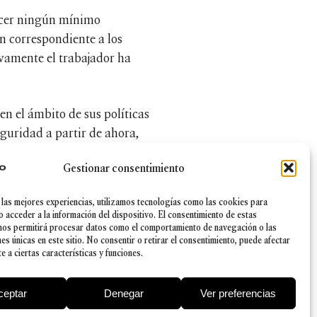
lecer ningún mínimo
ón correspondiente a los
ivamente el trabajador ha
n el ámbito de sus políticas
guridad a partir de ahora,
intos supuestos que quedan en
Gestionar consentimiento
ntes que valoran los
 a partir de ahora implicará
 las mejores experiencias, utilizamos tecnologías como las cookies para
o acceder a la información del dispositivo. El consentimiento de estas
nos permitirá procesar datos como el comportamiento de navegación o las
nes únicas en este sitio. No consentir o retirar el consentimiento, puede afectar
zo.
 a ciertas características y funciones.
ceptar
Denegar
Ver preferencias