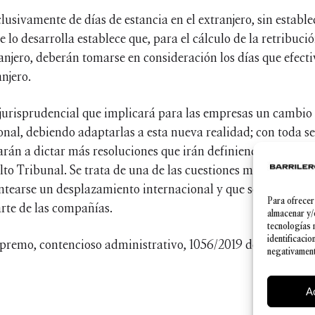
clusivamente de días de estancia en el extranjero, sin estab
 lo desarrolla establece que, para el cálculo de la retribuci
ranjero, deberán tomarse en consideración los días que efect
njero.
 jurisprudencial que implicará para las empresas un cambio e
nal, debiendo adaptarlas a esta nueva realidad; con toda se
arán a dictar más resoluciones que irán definiendo los dist
lto Tribunal. Se trata de una de las cuestiones más importa
antearse un desplazamiento internacional y que seguramente
Para ofrecer
rte de las compañías.
almacenar y/
tecnologías 
identificacio
premo, contencioso administrativo, 1056/2019 de 28 de mar
negativamente
A