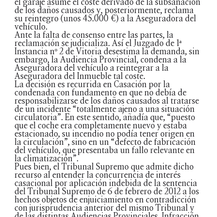
el garaje asume el coste derivado de la subsanación
de los daños causados y, posteriormente, reclama
su reintegro (unos 45.000 €) a la Aseguradora del
vehículo.
Ante la falta de consenso entre las partes, la
reclamación se judicializa. Así el Juzgado de 1ª
Instancia nº 2 de Vitoria desestima la demanda, sin
embargo, la Audiencia Provincial, condena a la
Aseguradora del vehículo a reintegrar a la
Aseguradora del Inmueble tal coste.
La decisión es recurrida en Casación por la
condenada con fundamento en que no debía de
responsabilizarse de los daños causados al tratarse
de un incidente “totalmente ajeno a una situación
circulatoria”. En este sentido, añadía que, “puesto
que el coche era completamente nuevo y estaba
estacionado, su incendio no podía tener origen en
la circulación”, sino en un “defecto de fabricación
del vehículo, que presentaba un fallo relevante en
la climatización”.
Pues bien, el Tribunal Supremo que admite dicho
recurso al entender la concurrencia de interés
casacional por aplicación indebida de la sentencia
del Tribunal Supremo de 6 de febrero de 2012 a los
hechos objetos de enjuiciamiento en contradicción
con jurisprudencia anterior del mismo Tribunal y
de las distintas Audiencias Provinciales. Infracción