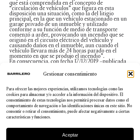
que está comprendida en el concepto de
“circulación de vehículos” que figura en esta
disposición una situación, como la del litigio
principal, en la que un vehículo estacionado en un
garaje privado de un inmueble y utilizado
conforme a su función de medio de transporte
comenzó a arder, provocando un incendio que se
originó en el circuito eléctrico del vehículo y
causando daños en el inmueble, aun cuando el
vehículo llevara más de 24 horas parado en el
momento en que se produjo el incendio”.
En consecuencia, con fecha 17/12/2019 –publicada
en el mes de Enero de 2020– la Sala Primera del
Tribunal Supremo dicta la Sentencia nº 674/2019
Gestionar consentimiento
por virtud de la cual resuelve el recurso de casación
aplicando la precitada jurisprudencia del TJUE y,
en consecuencia, concluye que el estacionamiento
Para ofrecer las mejores experiencias, utilizamos tecnologías como las
de un vehículo es un “estadio natural y necesario”
cookies para almacenar y/o acceder a la información del dispositivo. El
de su uso como medio de transporte, desestimando
consentimiento de estas tecnologías nos permitirá procesar datos como el
el Recurso, confirmando la Sentencia refutada y,
comportamiento de navegación o las identificaciones únicas en este sitio. No
por ende, reconoce el derecho de la Aseguradora
consentir o retirar el consentimiento, puede afectar negativamente a ciertas
del Inmueble (garaje) a que por parte de la
características y funciones.
Aseguradora del vehículo le sea reintegrado el
importe económico desembolsado para la
subsanación de los daños ocasionados.
Aceptar