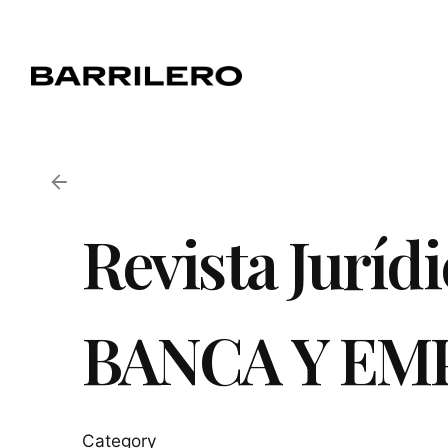
Skip
to
content
Revista Juríd
BANCA Y EM
Category