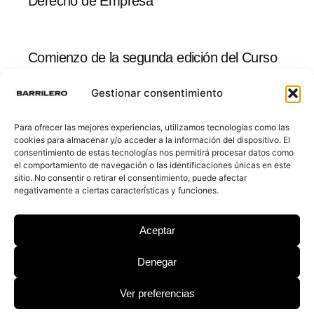
Derecho de Empresa
Comienzo de la segunda edición del Curso
Práctico de Derecho de Empresa
Gestionar consentimiento
Para ofrecer las mejores experiencias, utilizamos tecnologías como las
Modificación del Reglamento del Impuesto
cookies para almacenar y/o acceder a la información del dispositivo. El
sobre el Valor Añadido. (Territorio común)
consentimiento de estas tecnologías nos permitirá procesar datos como
el comportamiento de navegación o las identificaciones únicas en este
sitio. No consentir o retirar el consentimiento, puede afectar
negativamente a ciertas características y funciones.
Publicación del Convenio entre el Reino de
España y la República Dominicana para
Aceptar
evitar la doble imposición.
Denegar
Ver preferencias
Obligaciones de información y diligencia