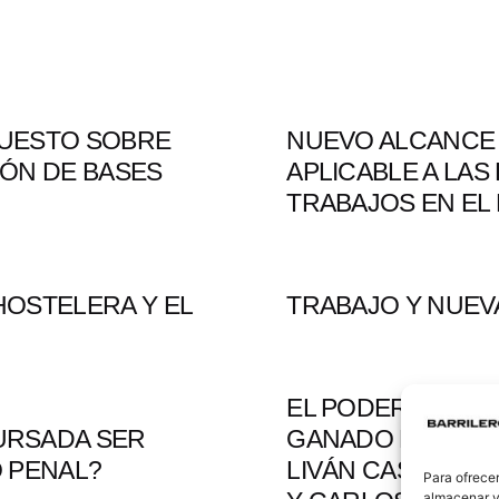
PUESTO SOBRE
NUEVO ALCANCE 
ÓN DE BASES
APLICABLE A LAS
TRABAJOS EN EL
HOSTELERA Y EL
TRABAJO Y NUEV
EL PODER DE UN
URSADA SER
GANADO EL PLEI
 PENAL?
LIVÁN CASTELLA
Para ofrecer
almacenar y/