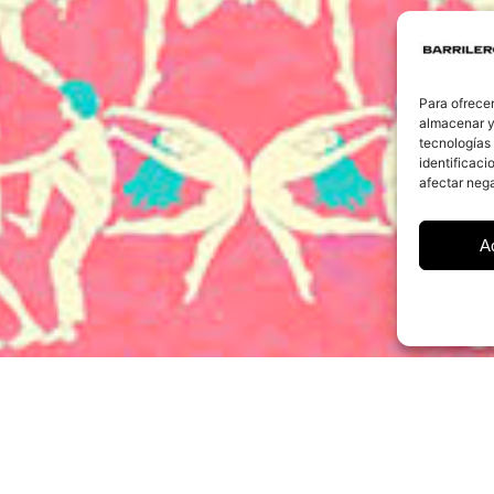
Para ofrecer
almacenar y/
tecnologías
identificaci
afectar nega
A