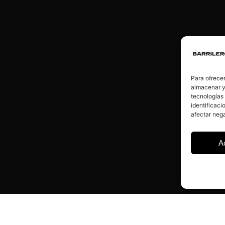
Para ofrecer
almacenar y/
tecnologías
identificaci
afectar nega
A