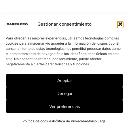
La esperada digitalización de la vida
Gestionar consentimiento
societaria
Para ofrecer las mejores experiencias, utilizamos tecnologías como las
cookies para almacenar y/o acceder a la información del dispositivo. El
Despido de un trabajador durante su baja
consentimiento de estas tecnologías nos permitirá procesar datos como
el comportamiento de navegación o las identificaciones únicas en este
médica ¿Nulidad o improcedencia?
sitio. No consentir o retirar el consentimiento, puede afectar
negativamente a ciertas características y funciones.
Se aprueba definitivamente la ley 12/2023,
Aceptar
de 24 de mayo, por el derecho a la vivienda
Denegar
Ver preferencias
© 2026 Barrilero
Política de cookies
Pólitica de Privacidad
Aviso Legal