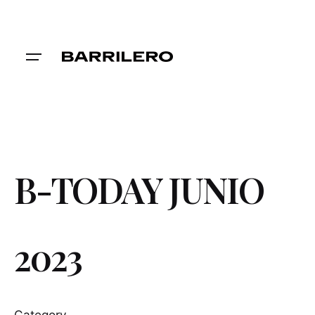
Skip
to
content
B-TODAY JUNIO
2023
Category